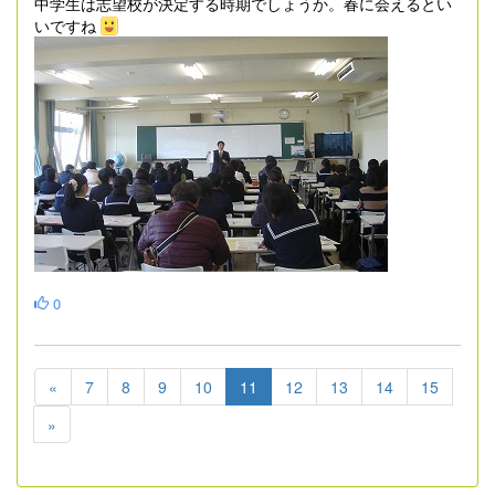
中学生は志望校が決定する時期でしょうか。春に会えるとい
いですね
0
«
7
8
9
10
11
12
13
14
15
»