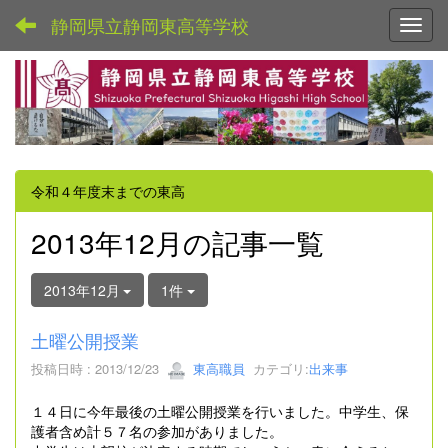
静岡県立静岡東高等学校
Toggl
令和４年度末までの東高
2013年12月の記事一覧
2013年12月
1件
土曜公開授業
投稿日時 : 2013/12/23
東高職員
カテゴリ:
出来事
１４日に今年最後の土曜公開授業を行いました。中学生、保
護者含め計５７名の参加がありました。