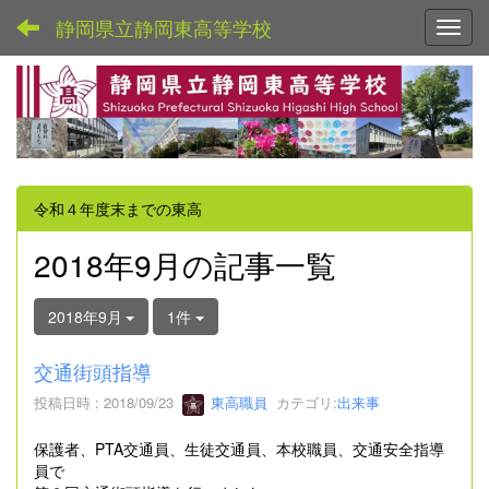
静岡県立静岡東高等学校
Toggl
令和４年度末までの東高
2018年9月の記事一覧
2018年9月
1件
交通街頭指導
投稿日時 : 2018/09/23
東高職員
カテゴリ:
出来事
保護者、PTA交通員、生徒交通員、本校職員、交通安全指導
員で