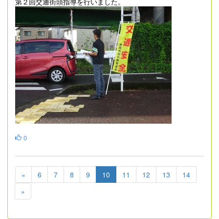
第２回交通街頭指導を行いました。
0
«
6
7
8
9
10
11
12
13
14
»