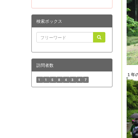
検索ボックス
訪問者数
１年
1
1
5
8
4
3
4
7