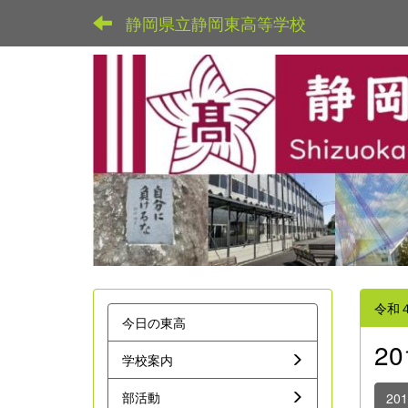
静岡県立静岡東高等学校
令和
今日の東高
2
学校案内
部活動
20