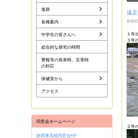
進路
遠足
投稿日時
各種案内
１年
中学生の皆さんへ
３年
総合的な探究の時間
警報等の発表時、災害時
の対応
保健室から
アクセス
同窓会ホームページ
２年
静岡東高校同窓会HP