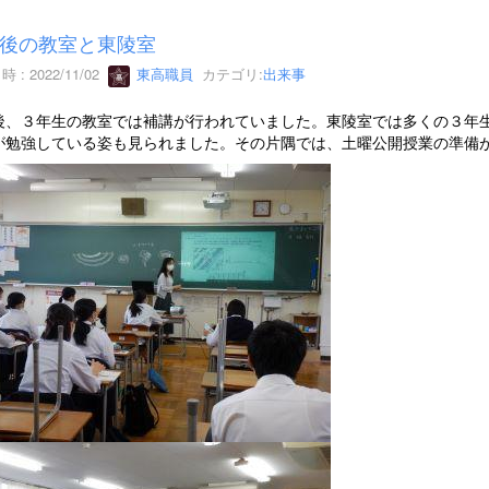
後の教室と東陵室
 : 2022/11/02
東高職員
カテゴリ:
出来事
後、３年生の教室では補講が行われていました。東陵室では多くの３年
が勉強している姿も見られました。その片隅では、土曜公開授業の準備