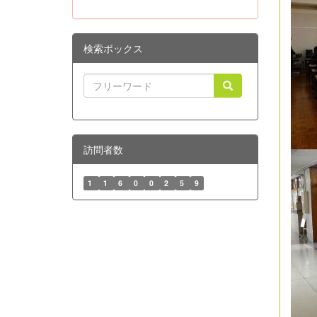
検索ボックス
訪問者数
1
1
6
0
0
2
5
9