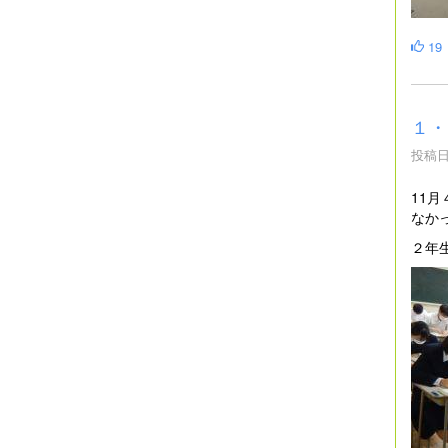
19
１・
投稿日時
11
なか
２年生