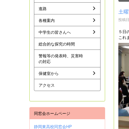
進路
土曜
投稿日時
各種案内
５日
中学生の皆さんへ
これ
総合的な探究の時間
警報等の発表時、災害時
の対応
保健室から
アクセス
同窓会ホームページ
静岡東高校同窓会HP