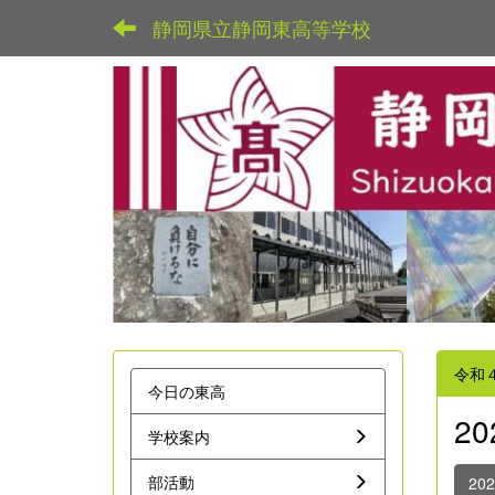
静岡県立静岡東高等学校
令和
今日の東高
2
学校案内
部活動
20