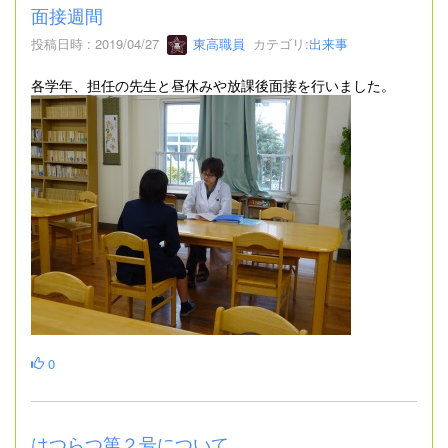
面接週間
投稿日時 : 2019/04/27
東高職員
カテゴリ:
出来事
各学年、担任の先生と昼休みや放課後面接を行いました。
0
はつらつ第２号について