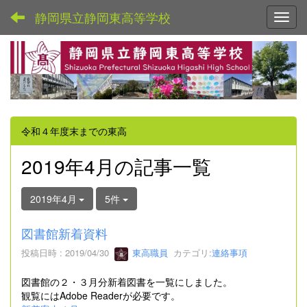
静岡県立静岡東高等学校
Toggl
令和４年度末までの東高
2019年4月の記事一覧
2019年4月
5件
図書館新着資料
投稿日時 : 2019/04/30
東高職員
カテゴリ:
連絡事項
図書館の２・３月分新着図書を一覧にしました。
観覧にはAdobe Readerが必要です。