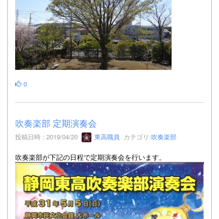
0
吹奏楽部 定期演奏会
投稿日時 : 2019/04/20
東高職員
カテゴリ:
吹奏楽部
吹奏楽部が下記の日程で定期演奏会を行います。