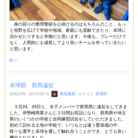
身の回りの整理整頓を心掛けるのはもちろんのこと、もっ
と視野を広げて学校や地域、家庭にも貢献できたり、卓球に
活かせたりすると本物だと思います。今後も、プレーだけで
なく、人間的にも成長してより良いチームを作っていきたい
と思います。
1
卓球部 群馬遠征
投稿日時 : 2019/04/19
東高職員
カテゴリ:
卓球部
３月24、25日と、女子メンバーで群馬県に遠征をしてきま
した。伊勢崎商業さんに２日間お世話になり、群馬県や埼玉
県のいくつかの学校と合同練習試合をしていただきました。
初めて訪れる土地や学校で、いつもとは違う緊張感の中、
様々な選手と卓球を通して触れ合うことができ、とても良い
機会となりました。