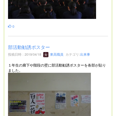
0
部活動勧誘ポスター
投稿日時 : 2019/04/18
東高職員
カテゴリ:
出来事
１年生の廊下や階段の壁に部活動勧誘ポスターを各部が貼り
ました。