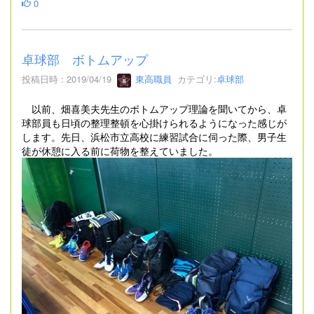
0
卓球部 ボトムアップ
投稿日時 : 2019/04/19
東高職員
カテゴリ:
卓球部
以前、畑喜美夫先生のボトムアップ理論を聞いてから、卓
球部員も日頃の整理整頓を心掛けられるようになった感じが
します。先日、浜松市立高校に練習試合に伺った際、男子生
徒が休憩に入る前に荷物を整えていました。