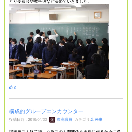
とり委員会や教科係など決めていきました。
0
構成的グループエンカウンター
投稿日時 : 2019/04/22
東高職員
カテゴリ:
出来事
課題テスト終了後、クラスの人間関係を円滑に作るために構