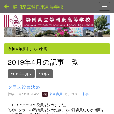
静岡県立静岡東高等学校
Toggl
令和４年度末までの東高
2019年4月の記事一覧
2019年4月
10件
クラス役員決め
投稿日時 : 2019/04/23
東高職員
カテゴリ:
出来事
ＬＨＲでクラスの役員を決めました。
初めにクラスの評議員を決めた後、その評議員たちが指揮を