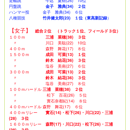
走幅跳 牛込 夏樹(26) 10位
円盤跳
金子 雅典(34) ２位
ハンマー投 金子 雅典(34) ６位
八種競技
竹井健太郎(23) １位（東高新記録
）
【女子】
総合２位 （トラック１位、フィールド３位）
１００ｍ
三浦 菜穂(38) ３位
〃 川口 美聡(22) 10位
４００ｍ 森野 舞花(17) ８位
１５００ｍ
成田 可菜(13) １位
〃
鈴木 結花(36) ３位
〃 塩谷 美南(27) ６位
３０００ｍ
成田 可菜(13) ２位
〃
鈴木 結花(36) ３位
〃 塩谷 美南(27) ８位
１００ｍハードル
三浦 菜穂(38) ２位
〃 松下 百花(26) ５位
〃 實石奈都紀(14) ８位
４００ｍハードル 森野 舞花(17) ６位
４００ｍリレー
實石(14)・松下(26)・川口(22)・三浦
(28) ３位
１６００ｍリレー
森野(17)・川口(22)・松下(26)・三浦
(28) ３位