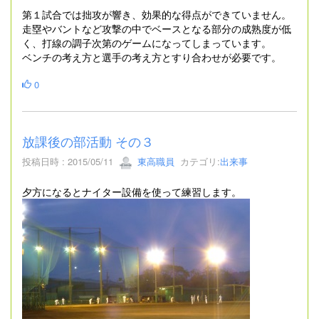
第１試合では拙攻が響き、効果的な得点ができていません。
走塁やバントなど攻撃の中でベースとなる部分の成熟度が低
く、打線の調子次第のゲームになってしまっています。
ベンチの考え方と選手の考え方とすり合わせが必要です。
0
放課後の部活動 その３
投稿日時 : 2015/05/11
東高職員
カテゴリ:
出来事
夕方になるとナイター設備を使って練習します。