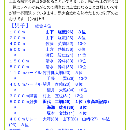
上回る県大会進出を決めることができました。
県から上の大会は
一気にレベルがあがるので簡単には上位になることは難しいです
が精一杯頑張っていきます。県大会進出を決めたものは以下のと
おりです。( )内はHR
【男子】
総合４位
１００ｍ
山下 駆流(26) ３位
２００ｍ 山下 駆流(26) ８位
４００ｍ 佐藤 英蘭(22) 10位
８００ｍ 土方 啓慎(36) ６位
〃 渡辺 駿仁(24) 11位
１５００ｍ 清水 幹斗(33) 10位
５０００ｍ 清水 幹斗(33) 10位
１１０ｍハードル 竹井健太朗(23) ５位
〃 千藤 翼(26) 13位
４００ｍハードル 望月 泰佑(28) ８位
〃 望月 太雅(34) 10位
３０００ｍ障害 村上 直也(31) 12位
５０００ｍ競歩
田代 二朗(25) １位（東高新記録）
〃
海瀨 雄介(36) ３位
〃 塚本 文汰(11) ４位
４００ｍリレー 大澤(38)・山下(26)・山﨑(27)・牛込
(26) ８位