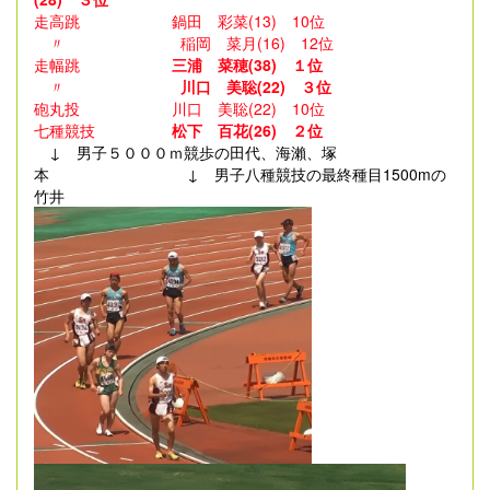
走高跳 鍋田 彩菜(13) 10位
〃 稲岡 菜月(16) 12位
走幅跳
三浦 菜穂(38) １位
〃
川口 美聡(22) ３位
砲丸投 川口 美聡(22) 10位
七種競技
松下 百花(26) ２位
↓ 男子５０００ｍ競歩の田代、海瀨、塚
本 ↓ 男子八種競技の最終種目1500mの
竹井