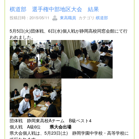
棋道部 選手権中部地区大会 結果
投稿日時 : 2015/05/11
東高職員
カテゴリ:
棋道部
5月5日(火)団体戦、6日(水)個人戦が静岡高校同窓会館にて行
われました。
団体戦 静岡東高校Aチーム B級ベスト4
個人戦 A級6位
県大会出場
県大会個人戦は、5月23日(土) 静岡学園中学校・高等学校に
て行われます。