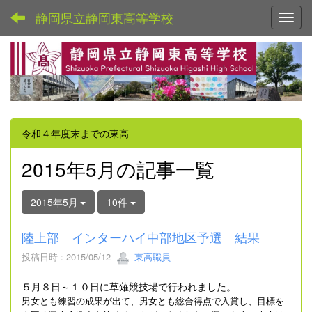
静岡県立静岡東高等学校
Toggl
令和４年度末までの東高
2015年5月の記事一覧
2015年5月
10件
陸上部 インターハイ中部地区予選 結果
投稿日時 : 2015/05/12
東高職員
５月８日～１０日に草薙競技場で行われました。
男女とも練習の成果が出て、男女とも総合得点で入賞し、目標を