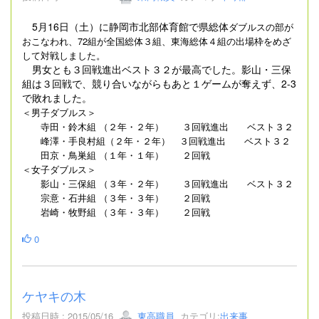
5月16日（土）に静岡市北部体育館で県総体
ダブルスの部が
おこなわれ、72組が全国総体３組、東海総体４組の出場枠をめざ
して対戦しました。
男女とも３回戦進出ベスト３２が最高でした。影山・三保
組は３回戦で、競り合いながらもあと１ゲームが奪えず、2-3
で敗れました。
＜男子ダブルス＞
寺田・鈴木組 （２年・２年） ３回戦進出 ベスト３２
峰澤・手良村組（２年・２年） ３回戦進出 ベスト３２
田京・鳥巣組 （１年・１年） ２回戦
＜女子ダブルス＞
影山・三保組 （３年・２年） ３回戦進出 ベスト３２
宗意・石井組 （３年・３年） ２回戦
岩崎・
牧野
組 （３年・３年） ２回戦
0
ケヤキの木
投稿日時 : 2015/05/16
東高職員
カテゴリ:
出来事