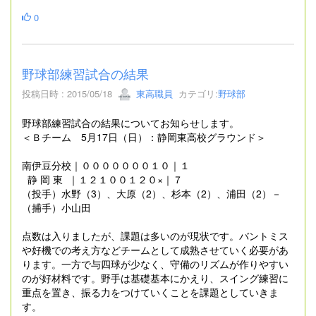
0
野球部練習試合の結果
投稿日時 : 2015/05/18
東高職員
カテゴリ:
野球部
野球部練習試合の結果についてお知らせします。
＜Ｂチーム 5月17日（日）：静岡東高校グラウンド＞
南伊豆分校｜０００００００１０｜１
静 岡 東 ｜１２１００１２０×｜７
（投手）水野（3）、大原（2）、杉本（2）、浦田（2）－
（捕手）小山田
点数は入りましたが、課題は多いのが現状です。バントミス
や好機での考え方などチームとして成熟させていく必要があ
ります。一方で与四球が少なく、守備のリズムが作りやすい
のが好材料です。野手は基礎基本にかえり、スイング練習に
重点を置き、振る力をつけていくことを課題としていきま
す。