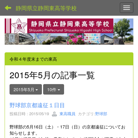
静岡県立静岡東高等学校
Toggl
令和４年度末までの東高
2015年5月の記事一覧
2015年5月
10件
野球部京都遠征１日目
投稿日時 : 2015/05/19
東高職員
カテゴリ:
野球部
野球部の5月16日（土）・17日（日）の京都遠征についてお
知らせします。