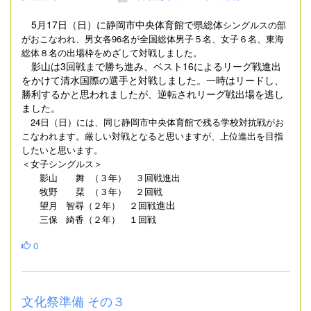
5月17日（日）に静岡市中央体育館で県総体
シングルスの部
がおこなわれ、男女各96名が全国総体男子５名、女子６名、東海
総体８名の出場枠をめざして対戦しました。
影山は3回戦まで勝ち進み、ベスト16によるリーグ戦進出
をかけて清水国際の選手と対戦しました。一時はリードし、
勝利するかと思われましたが、逆転されリーグ戦出場を逃し
ました。
24日（日）には、同じ静岡市中央体育館で残る学校対抗戦がお
こなわれます。厳しい対戦となると思いますが、上位進出を目指
したいと思います。
＜女子シングルス＞
影山 舞
（３年） ３回戦進出
牧野 栞 （３年） ２回戦
進出
望月 智尋（２年） ２回戦
三保 綺香（２年） １回戦
0
文化祭準備 その３