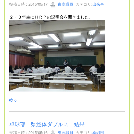
投稿日時 : 2015/05/17
東高職員
カテゴリ:
出来事
２・３年生にＨＲＰの説明会を開きました。
0
卓球部 県総体ダブルス 結果
投稿日時 : 2015/05/16
東高職員
カテゴリ:
卓球部