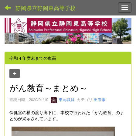
静岡県立静岡東高等学校
Toggl
令和４年度末までの東高
がん教育～まとめ～
投稿日時 : 2020/01/19
東高職員
カテゴリ:
出来事
保健室の横の渡り廊下に、本校で行われた「がん教育」のま
とめが掲示されています。