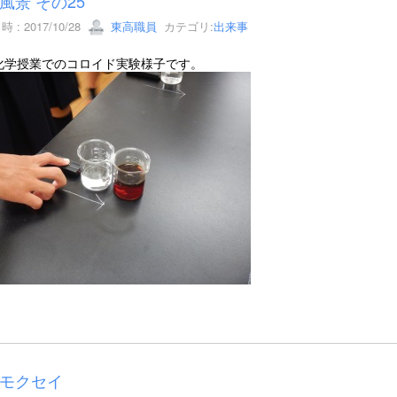
風景 その25
 : 2017/10/28
東高職員
カテゴリ:
出来事
化学授業でのコロイド実験様子です。
モクセイ