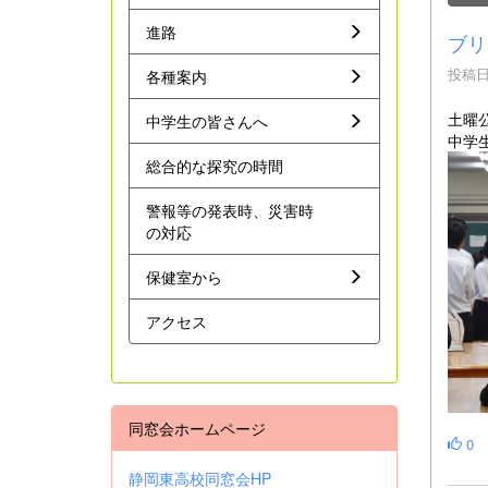
進路
ブリ
投稿日時
各種案内
土曜
中学生の皆さんへ
中学
総合的な探究の時間
警報等の発表時、災害時
の対応
保健室から
アクセス
同窓会ホームページ
0
静岡東高校同窓会HP