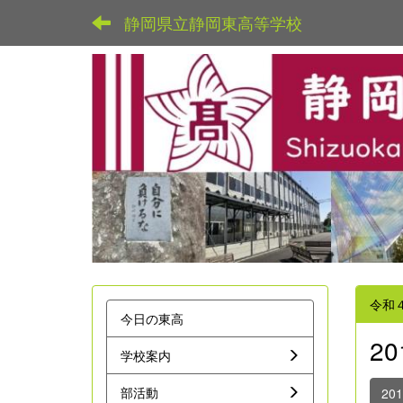
静岡県立静岡東高等学校
令和
今日の東高
2
学校案内
部活動
20