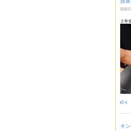
授業
投稿日時
２年
0
キン