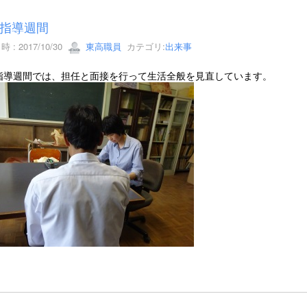
指導週間
 : 2017/10/30
東高職員
カテゴリ:
出来事
指導週間では、担任と面接を行って生活全般を見直しています。