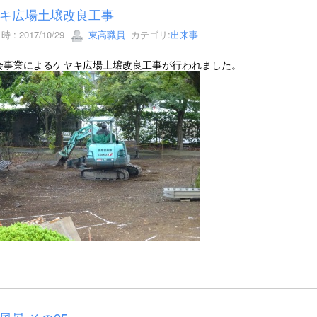
キ広場土壌改良工事
 : 2017/10/29
東高職員
カテゴリ:
出来事
会事業によるケヤキ広場土壌改良工事が行われました。