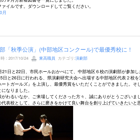
Fファイルです。ダウンロードしてご覧ください。
0月
部「秋季公演」(中部地区コンクール)で最優秀校に！
 : 2017/10/24
東高職員
カテゴリ:
演劇部
月21日と22日、市民ホールおかべにて、中部地区６校の演劇部が参加
月25日と26日に行われる、県演劇研究大会へ出場する中部地区代表２校
ハートガールズ』を上演し、最優秀賞をいただくことができました。そ
とになりました。
がわるいなか、ご来場してくださった方々、誠にありがとうございまし
の代表校として、さらに磨きをかけて良い舞台を創り上げていきたいと