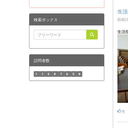
生活
検索ボックス
投稿日時
生活
訪問者数
1
1
5
8
7
6
5
8
0