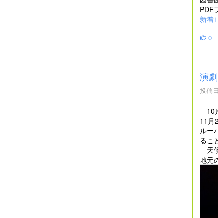
PD
新着1
0
演劇
投稿日時
10
11
ルー
るこ
天候
地元