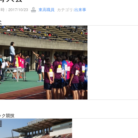
 : 2017/10/23
東高職員
カテゴリ:
出来事
式
ック競技