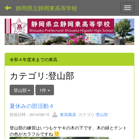
静岡県立静岡東高等学校
Toggl
令和４年度末までの東高
カテゴリ:登山部
登山部
1件
夏休みの部活動４
投稿日時 : 2014/08/15
東高職員
カテゴリ:
登山部
登山部の練習はいつもケヤキの木の下です、木の緑とテント
の色がカラフルですね