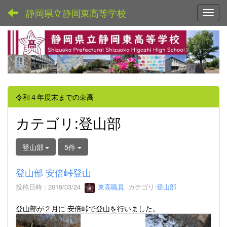
静岡県立静岡東高等学校
Toggl
令和４年度末までの東高
カテゴリ:登山部
登山部
5件
登山部 安倍峠登山
投稿日時 : 2019/03/24
東高職員
カテゴリ:
登山部
登山部が２月に 安倍峠で登山を行いました。