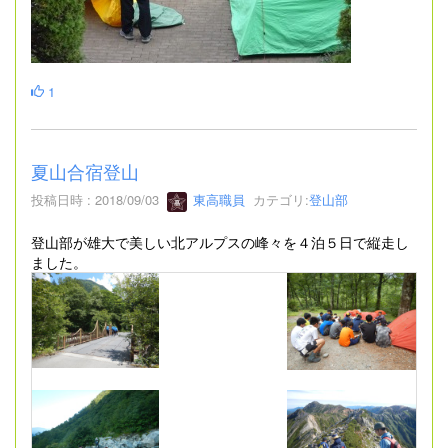
1
夏山合宿登山
投稿日時 : 2018/09/03
東高職員
カテゴリ:
登山部
登山部が雄大で美しい北アルプスの峰々を４泊５日で縦走し
ました。