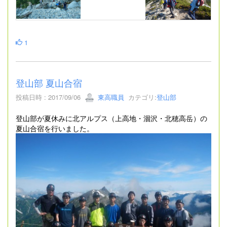
1
登山部 夏山合宿
投稿日時 : 2017/09/06
東高職員
カテゴリ:
登山部
登山部が夏休みに北アルプス（上高地・涸沢・北穂高岳）の
夏山合宿を行いました。