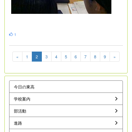
1
«
1
2
3
4
5
6
7
8
9
»
今日の東高
学校案内
部活動
進路