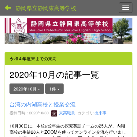
静岡県立静岡東高等学校
Toggl
令和４年度末までの東高
2020年10月の記事一覧
2020年10月
1件
台湾の内湖高校と授業交流
投稿日時 : 2020/10/30
東高職員
カテゴリ:
出来事
10月30日に、本校の2年生の探究英語チームの25人が、内湖
高校の生徒28人とZOOMを使ってオンライン交流を行いまし