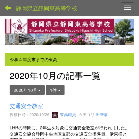
静岡県立静岡東高等学校
Toggl
令和４年度末までの東高
2020年10月の記事一覧
2020年10月
1件
交通安全教室
投稿日時 : 2020/10/26
東高職員
カテゴリ:
出来事
LHRの時間に、2年生を対象に交通安全教室が行われました。
交通安全協会静岡中央地区支部の交通安全指導員、伊東様と