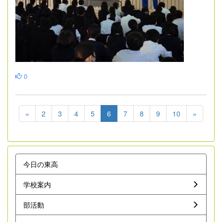
0
«
2
3
4
5
6
7
8
9
10
»
今日の東高
学校案内
部活動