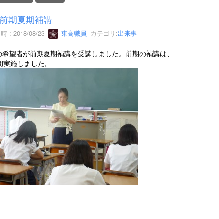
前期夏期補講
 : 2018/08/23
東高職員
カテゴリ:
出来事
の希望者が前期夏期補講を受講しました。前期の補講は、
日間実施しました。