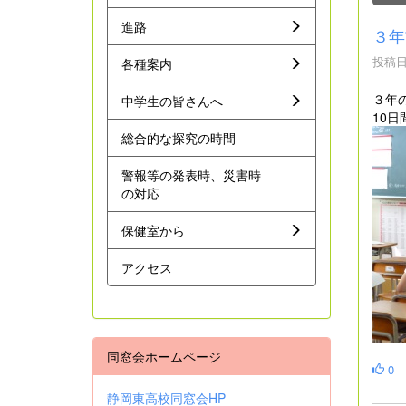
進路
３年
投稿日時
各種案内
３年
中学生の皆さんへ
10
総合的な探究の時間
警報等の発表時、災害時
の対応
保健室から
アクセス
同窓会ホームページ
0
静岡東高校同窓会HP