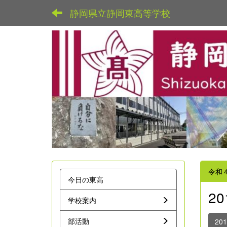
静岡県立静岡東高等学校
令和
今日の東高
2
学校案内
部活動
20