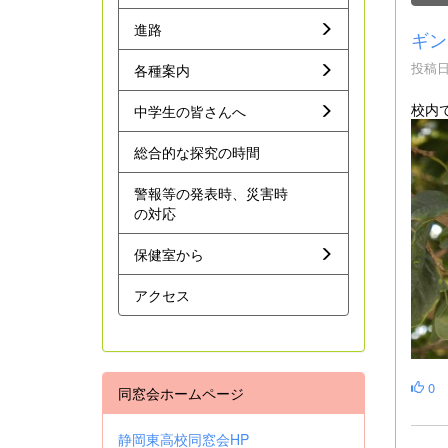
進路
ギン
投稿日時
各種案内
校内
中学生の皆さんへ
総合的な探究の時間
警報等の発表時、災害時
の対応
保健室から
アクセス
0
同窓会ホームページ
静岡東高校同窓会HP