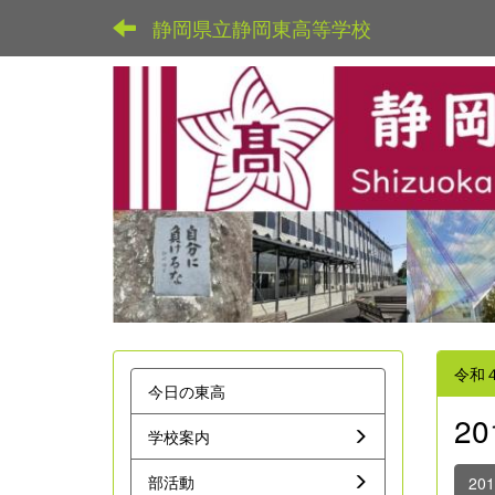
静岡県立静岡東高等学校
令和
今日の東高
2
学校案内
部活動
20