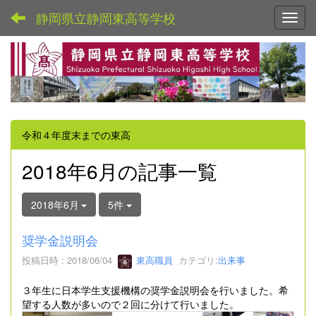
静岡県立静岡東高等学校
Toggl
令和４年度末までの東高
2018年6月の記事一覧
2018年6月
5件
奨学金説明会
投稿日時 : 2018/06/04
東高職員
カテゴリ:
出来事
３年生に日本学生支援機構の奨学金説明会を行いました。希
望する人数が多いので２回に分けて行いました。