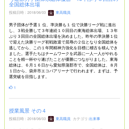
全国総体出場
投稿日時 : 2018/06/03
東高職員
男子団体が予選１ 位、準決勝も１ 位で決勝リーグ戦に進出
し、３戦全勝して３年連続１０回目の東海総体出場、１３年
ぶり３回目の全国総体出場を決めました。昨年の準決勝１位
で迎えた決勝リーグ初戦敗退で屈辱の２位となり全国総体を
逃してから、この１年間精神力強化を目標に稽古を積んでき
ました。選手たちはチームワークを武器に一人一人がやれる
ことを精一杯やり遂げたことが優勝につながりました。東海
総体は、６月１６日から愛知県蒲郡市で、全国総体は、８月
１日から、袋井市エコパアリーナで行われます。まずは、予
選突破を目指します。
1
授業風景 その４
投稿日時 : 2018/06/03
東高職員
カテゴリ:
出来事