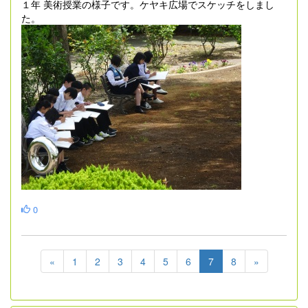
１年 美術授業の様子です。ケヤキ広場でスケッチをしまし
た。
0
«
1
2
3
4
5
6
7
8
»