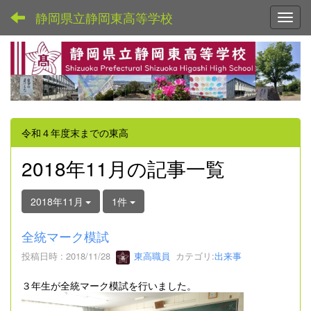
静岡県立静岡東高等学校
Toggl
令和４年度末までの東高
2018年11月の記事一覧
2018年11月
1件
全統マーク模試
投稿日時 : 2018/11/28
東高職員
カテゴリ:
出来事
３年生が全統マーク模試を行いました。