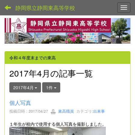
静岡県立静岡東高等学校
Toggl
令和４年度末までの東高
2017年4月の記事一覧
2017年4月
1件
個人写真
投稿日時 : 2017/04/27
東高職員
カテゴリ:
出来事
１年生が校内で使用する個人写真を撮影しました。