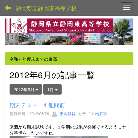
静岡県立静岡東高等学校
Toggl
令和４年度末までの東高
2012年6月の記事一覧
2012年6月
1件
期末テスト １週間前
投稿日時 : 2012/06/26
東高職員
カテゴリ:
出来事
来週から期末試験です、１学期の成果が発揮できるように十
分準備をしたいですね。