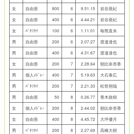
女
自由形
800
6
9.51.15
岩谷亜紀
女
自由形
400
6
4.44.21
岩谷亜紀
女
ﾊﾞﾀﾌﾀｲ
100
6
1.11.01
毎熊直央
男
自由形
200
6
2.07.27
渡邉達也
男
自由形
400
6
4.31.67
渡邉達也
女
自由形
200
7
2.28.64
朝比奈杏香
男
個人ﾒﾄﾞﾚｰ
400
7
5.19.63
大石泰広
男
ﾊﾞﾀﾌﾀｲ
200
7
2.21.33
松世朔哉
男
自由形
50
8
0.26.77
青木政樹
女
個人ﾒﾄﾞﾚｰ
200
8
2.44.02
朝比奈杏香
女
自由形
400
8
4.45.72
大坪優月
男
ﾊﾞﾀﾌﾀｲ
200
8
2.27.69
高橋大樹