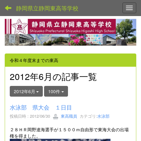
静岡県立静岡東高等学校
Toggl
令和４年度末までの東高
2012年6月の記事一覧
2012年6月
100件
水泳部 県大会 １日目
投稿日時 : 2012/06/30
東高職員
カテゴリ:
水泳部
２８ＨＲ岡野達海選手が１５００ｍ自由形で東海大会の出場
権を得ました。