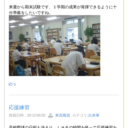
来週から期末試験です、１学期の成果が発揮できるように十
分準備をしたいですね。
0
応援練習
投稿日時 : 2012/06/25
東高職員
カテゴリ:
出来事
高校野球の日程も決まり、ＬＨＲの時間を使って応援練習を