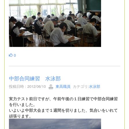
0
中部合同練習 水泳部
投稿日時 : 2012/06/10
東高職員
カテゴリ:
水泳部
実力テスト前日ですが、午前午後の１日練習で中部合同練習
を行いました。
いよいよ中部大会まで１週間を切りました、気合いをいれて
頑張ります。