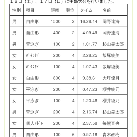
１６日（土）、１７日（日）に中部大会を行いました。
性別
種目
距離
順位
タイム
名前
男
自由形
1500
2
16.28.44
岡野達海
男
自由形
400
2
4.09.49
岡野達海
男
背泳ぎ
100
2
1.01.77
杉山晃太郎
女
ﾊﾞﾀﾌﾀｲ
200
4
2.28.25
飯塚綾美
女
ﾊﾞﾀﾌﾀｲ
100
4
1.07.43
飯塚綾美
女
自由形
800
4
9.38.61
大坪優月
女
平泳ぎ
200
4
0.47.23
櫻井綾乃
女
平泳ぎ
100
4
1.20.46
櫻井綾乃
男
背泳ぎ
200
4
2.16.74
杉山晃太郎
女
個人ﾒﾄﾞﾚｰ
200
4
2.37.58
毎熊直央
男
自由形
100
6
0.57.18
青木政樹