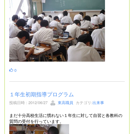
0
１年生初期指導プログラム
投稿日時 : 2012/06/27
東高職員
カテゴリ:
出来事
まだ十分高校生活に慣れない１年生に対して自習と各教科の
質問の受付を行っています。