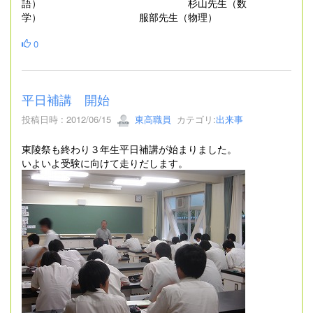
語） 杉山先生（数
学） 服部先生（物理）
0
平日補講 開始
投稿日時 : 2012/06/15
東高職員
カテゴリ:
出来事
東陵祭も終わり３年生平日補講が始まりました。
いよいよ受験に向けて走りだします。