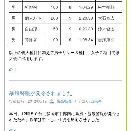
男
ﾊﾞﾀﾌﾀｲ
100
8
1.04.29
松世朔哉
男
個人ﾒﾄﾞﾚｰ
200
9
2.28.99
大石泰広
男
自由形
50
9
0.26.89
鈴木健太
男
背泳ぎ
100
9
1.08.34
吉澤康平
以上の個人種目に加えて男子リレー３種目、女子２種目で県
大会に出場します。
1
暴風警報が発令されました
投稿日時 : 2012/06/19
東高職員
カテゴリ:
出来事
本日、12時５０分に静岡市中部南に暴風・波浪警報が発令さ
れたため、授業は中止し、生徒を帰宅させました。
0