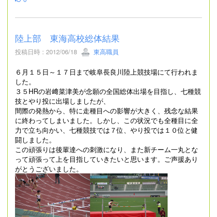
陸上部 東海高校総体結果
投稿日時 : 2012/06/18
東高職員
６月１５日～１７日まで岐阜長良川陸上競技場にて行われま
した。
３５HRの岩﨑菜津美が念願の全国総体出場を目指し、七種競
技とやり投に出場しましたが、
間際の発熱から、特に走種目への影響が大きく、残念な結果
に終わってしまいました。しかし、この状況でも全種目に全
力で立ち向かい、七種競技では７位、やり投では１０位と健
闘しました。
この頑張りは後輩達への刺激になり、また新チーム一丸とな
って頑張って上を目指していきたいと思います。ご声援あり
がとうございました。