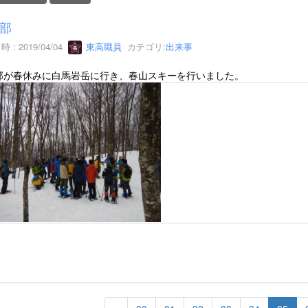
部
 : 2019/04/04
東高職員
カテゴリ:
出来事
部が春休みに白馬岩岳に行き、春山スキーを行いました。