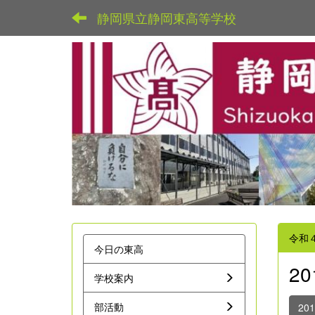
静岡県立静岡東高等学校
令和
今日の東高
2
学校案内
部活動
20