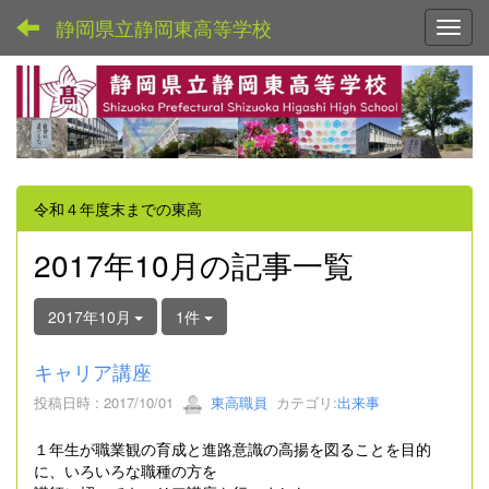
静岡県立静岡東高等学校
Toggl
令和４年度末までの東高
2017年10月の記事一覧
2017年10月
1件
キャリア講座
投稿日時 : 2017/10/01
東高職員
カテゴリ:
出来事
１年生が職業観の育成と進路意識の高揚を図ることを目的
に、いろいろな職種の方を