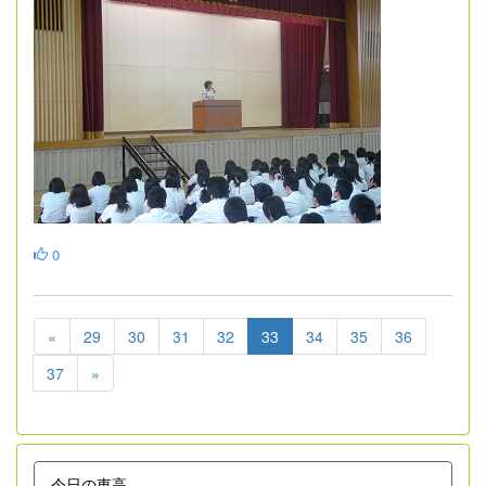
0
«
29
30
31
32
33
34
35
36
37
»
今日の東高