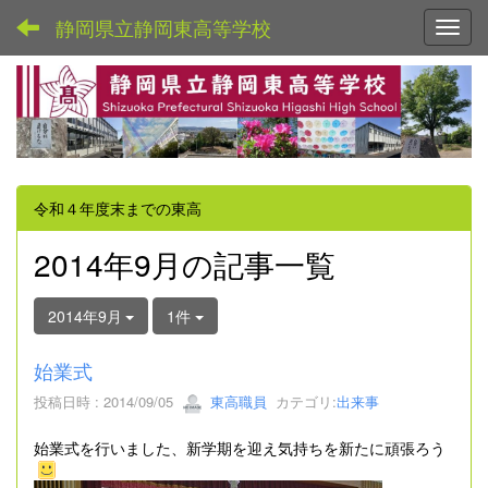
静岡県立静岡東高等学校
Toggl
令和４年度末までの東高
2014年9月の記事一覧
2014年9月
1件
始業式
投稿日時 : 2014/09/05
東高職員
カテゴリ:
出来事
始業式を行いました、新学期を迎え気持ちを新たに頑張ろう