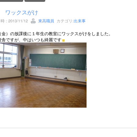
 ワックスがけ
 : 2013/11/12
東高職員
カテゴリ:
出来事
（金）の放課後に１年生の教室にワックスがけをしました。
校舎ですが、中はいつも綺麗です