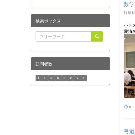
数学
投稿日時
検索ボックス
小テ
愛情
訪問者数
1
1
5
8
9
2
2
1
0
弓道