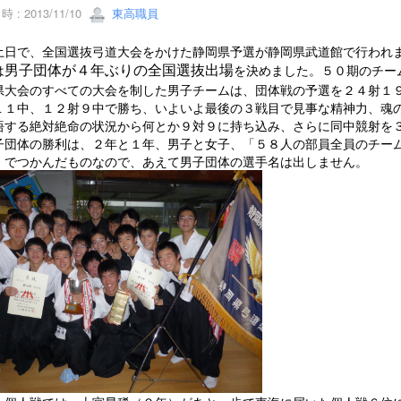
 : 2013/11/10
東高職員
土日で、全国選抜弓道大会をかけた静岡県予選が静岡県武道館で行われ
は
を決めました。５０期のチー
男子団体が４年ぶりの全国選抜出場
県大会のすべての大会を制した男子チームは、団体戦の予選を２４射１
１１中、１２射９中で勝ち、いよいよ最後の３戦目で見事な精神力、魂
悟する絶対絶命の状況から何とか９対９に持ち込み、さらに同中競射を
子団体の勝利は、２年と１年、男子と女子、「５８人の部員全員のチー
」でつかんだものなので、あえて男子団体の選手名は出しません。