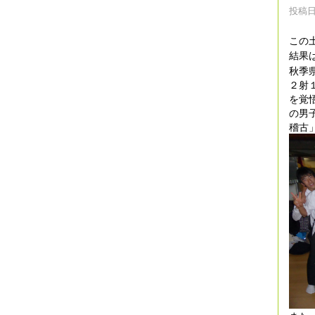
投稿日時
この
結果
秋季
２射
を覚
の男
稽古