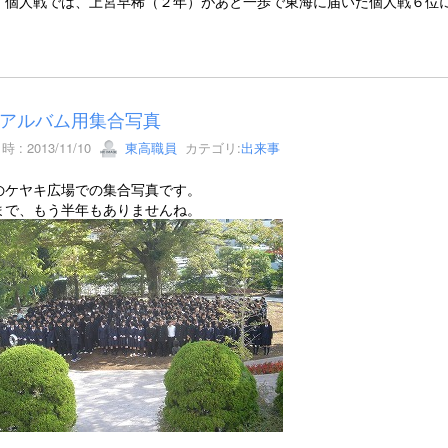
、個人戦では、上宮早稀（２年）があと一歩で東海に届いた個人戦６位
アルバム用集合写真
 : 2013/11/10
東高職員
カテゴリ:
出来事
のケヤキ広場での集合写真です。
まで、もう半年もありませんね。