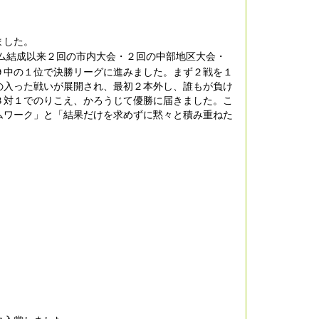
ました。
ム結成以来２回の市内大会・２回の中部地区大会・
９中の１位で決勝リーグに進みました。まず２戦を１
の入った戦いが展開され、最初２本外し、誰もが負け
３対１でのりこえ、かろうじて優勝に届きました。こ
ムワーク」と「結果だけを求めずに黙々と積み重ねた