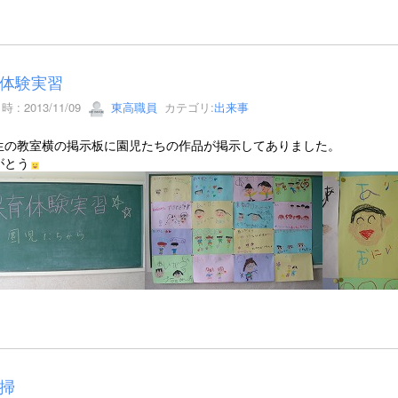
体験実習
 : 2013/11/09
東高職員
カテゴリ:
出来事
生の教室横の掲示板に園児たちの作品が掲示してありました。
がとう
掃