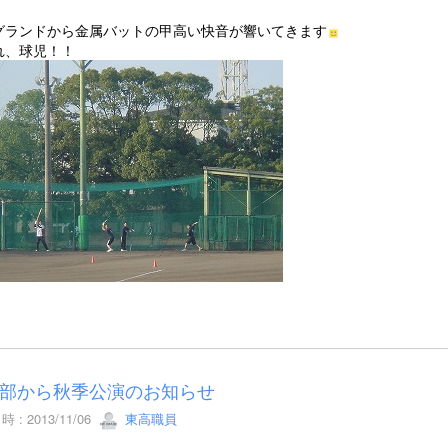
グランドから金属バットの甲高い快音が響いてきます
れ、球児！！
部から秋季公演のお知らせ
 : 2013/11/06
東高職員