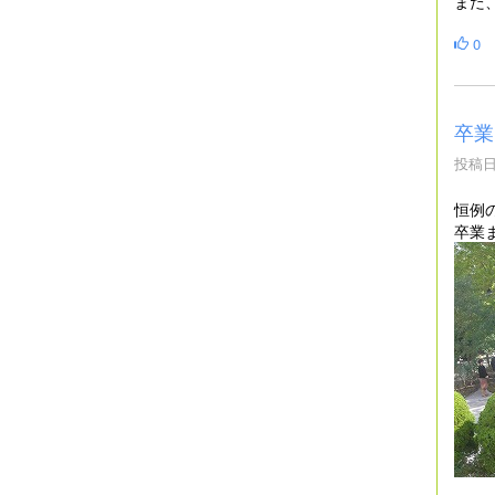
また
0
卒業
投稿日時
恒例
卒業