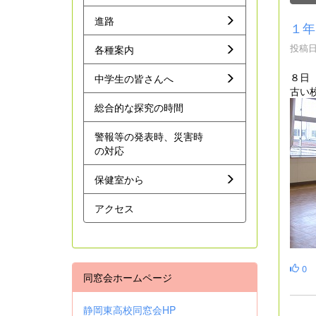
進路
１年
投稿日時
各種案内
８日
中学生の皆さんへ
古い
総合的な探究の時間
警報等の発表時、災害時
の対応
保健室から
アクセス
0
同窓会ホームページ
静岡東高校同窓会HP