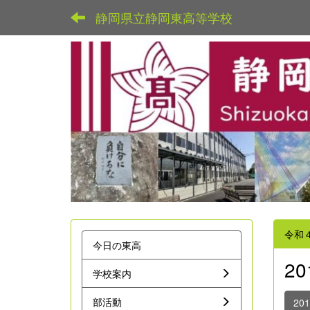
静岡県立静岡東高等学校
令和
今日の東高
2
学校案内
部活動
20