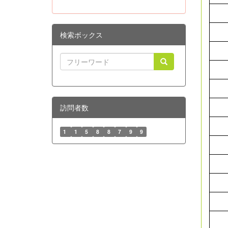
検索ボックス
訪問者数
1
1
5
8
8
7
9
9