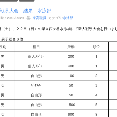
戦県大会 結果 水泳部
 : 2013/09/29
東高職員
カテゴリ:
水泳部
日（土）、２２日（日）の県立西ヶ谷水泳場にて新人戦県大会を行いま
 男子総合６位
性別
種目
距離
順位
男
個人ﾒﾄﾞﾚｰ
200
1
男
個人ﾒﾄﾞﾚｰ
400
1
男
自由形
100
2
女
ﾊﾞﾀﾌﾀｲ
50
3
男
自由形
50
4
男
自由形
1500
5
女
自由形
800
9