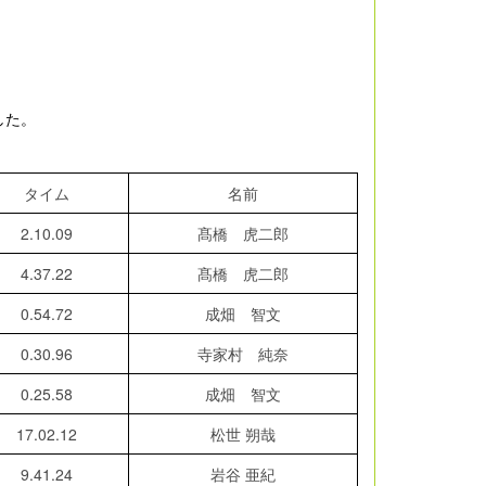
した。
タイム
名前
2.10.09
髙橋 虎二郎
4.37.22
髙橋 虎二郎
0.54.72
成畑 智文
0.30.96
寺家村 純奈
0.25.58
成畑 智文
17.02.12
松世 朔哉
9.41.24
岩谷 亜紀