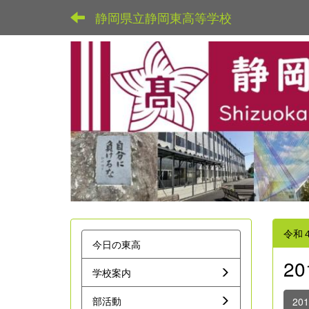
静岡県立静岡東高等学校
令和
今日の東高
2
学校案内
部活動
20