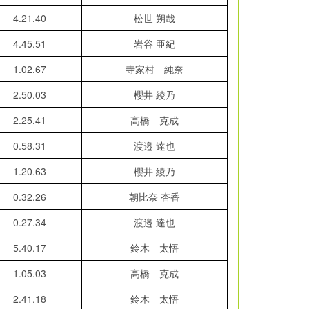
4.21.40
松世 朔哉
4.45.51
岩谷 亜紀
1.02.67
寺家村 純奈
2.50.03
櫻井 綾乃
2.25.41
高橋 克成
0.58.31
渡邉 達也
1.20.63
櫻井 綾乃
0.32.26
朝比奈 杏香
0.27.34
渡邉 達也
5.40.17
鈴木 太悟
1.05.03
高橋 克成
2.41.18
鈴木 太悟