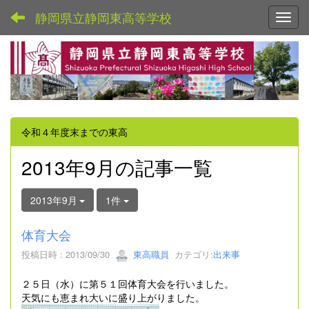
静岡県立静岡東高等学校
Toggl
令和４年度末までの東高
2013年9月の記事一覧
2013年9月
1件
体育大会
投稿日時 : 2013/09/30
東高職員
カテゴリ:
出来事
２５日（水）に第５１回体育大会を行いました。
天気にも恵まれ大いに盛り上がりました。