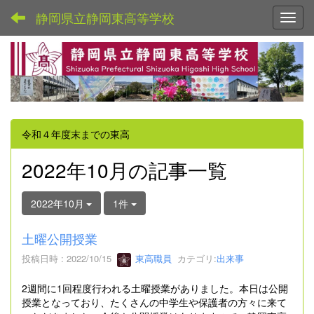
静岡県立静岡東高等学校
Toggl
令和４年度末までの東高
2022年10月の記事一覧
2022年10月
1件
土曜公開授業
投稿日時 : 2022/10/15
東高職員
カテゴリ:
出来事
2週間に1回程度行われる土曜授業がありました。本日は公開
授業となっており、たくさんの中学生や保護者の方々に来て