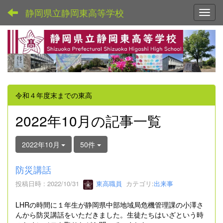
静岡県立静岡東高等学校
Toggl
令和４年度末までの東高
2022年10月の記事一覧
2022年10月
50件
防災講話
投稿日時 : 2022/10/31
東高職員
カテゴリ:
出来事
LHRの時間に１年生が静岡県中部地域局危機管理課の小澤さ
んから防災講話をいただきました。生徒たちはいざという時