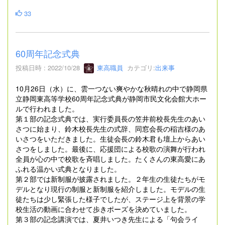
33
60周年記念式典
投稿日時 : 2022/10/28
東高職員
カテゴリ:
出来事
10月26日（水）に、雲一つない爽やかな秋晴れの中で静岡県
立静岡東高等学校60周年記念式典が静岡市民文化会館大ホー
ルで行われました。
第１部の記念式典では、実行委員長の笠井前校長先生のあい
さつに始まり、鈴木校長先生の式辞、同窓会長の稲吉様のあ
いさつをいただきました。生徒会長の鈴木君も壇上からあい
さつをしました。最後に、応援団による校歌の演舞が行われ
全員が心の中で校歌を斉唱しました。たくさんの東高愛にあ
ふれる温かい式典となりました。
第２部では新制服が披露されました。２年生の生徒たちがモ
デルとなり現行の制服と新制服を紹介しました。モデルの生
徒たちは少し緊張した様子でしたが、ステージ上を背景の学
校生活の動画に合わせて歩きポーズを決めていました。
第３部の記念講演では、夏井いつき先生による「句会ライ