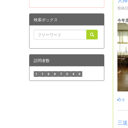
投稿日時
検索ボックス
今年
訪問者数
1
1
5
9
7
5
4
0
0
三送