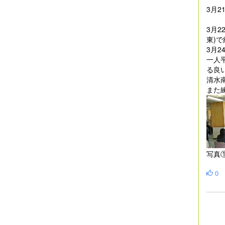
3月
3月2
東)
3月
一人
る良
清水
また
0