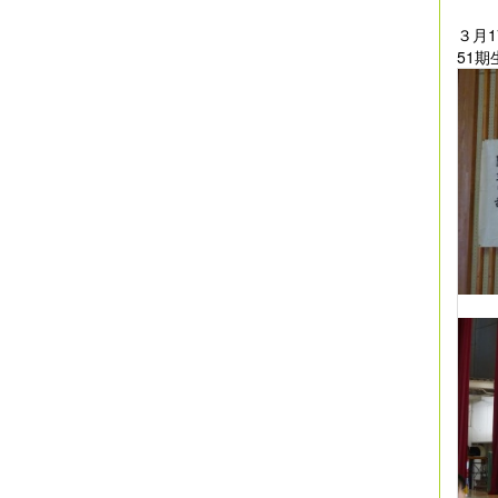
３月
51期