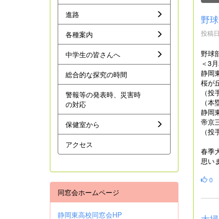
進路
野球
投稿日時
各種案内
野球
中学生の皆さんへ
＜3
静岡
総合的な探究の時間
桜が
（投
警報等の発表時、災害時
（本
の対応
静岡
帝京
保健室から
（投
アクセス
春季
思い
0
同窓会ホームページ
静岡東高校同窓会HP
大掃