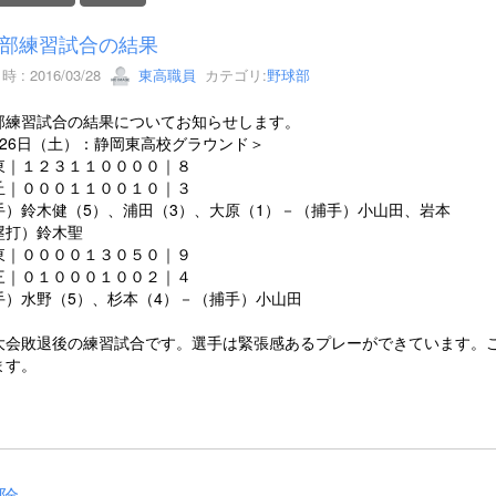
部練習試合の結果
 : 2016/03/28
東高職員
カテゴリ:
野球部
部練習試合の結果についてお知らせします。
月26日（土）：静岡東高校グラウンド＞
東｜１２３１１００００｜８
丘｜０００１１００１０｜３
手）鈴木健（5）、浦田（3）、大原（1）－（捕手）小山田、岩本
塁打）鈴木聖
東｜００００１３０５０｜９
三｜０１０００１００２｜４
手）水野（5）、杉本（4）－（捕手）小山田
大会敗退後の練習試合です。選手は緊張感あるプレーができています。
ます。
除