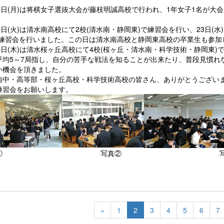
21日(月)は将棋女子選抜大会が藤枝明誠高校で行われ、1年女子1名が大
2日(火)は清水南高校にて2校(清水南・静岡東)で練習会を行い、23日(
で練習会を行いました。この日は清水南高校と静岡東高校の卒業生も参加
24日(木)は清水桜ヶ丘高校にて4校(桜ヶ丘・清水南・科学技術・静岡東
平均5～7局指し、自分の苦手な戦法を知ることが出来たり、普段見慣れ
い機会を頂きました。
南中・高等部・桜ヶ丘高校・科学技術高校の皆さん、ありがとうござい
練習会をお願いします。
写真① 写真② 写真
«
1
2
3
4
5
6
7