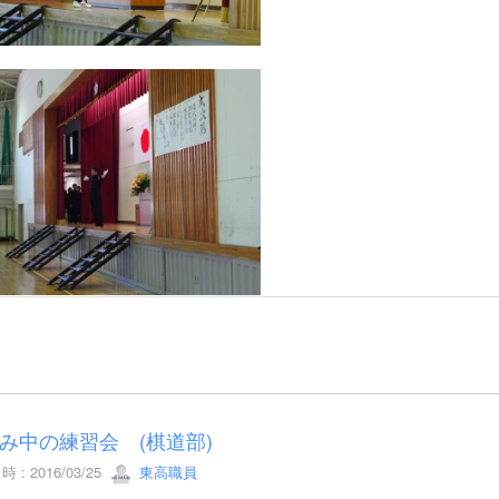
み中の練習会 (棋道部)
 : 2016/03/25
東高職員