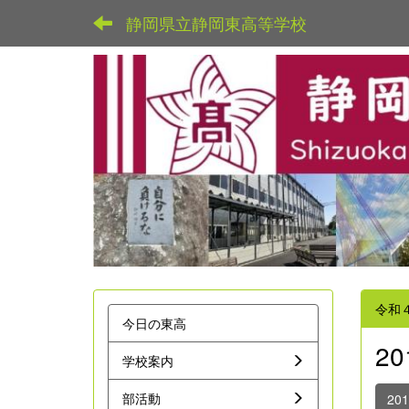
静岡県立静岡東高等学校
令和
今日の東高
2
学校案内
部活動
20