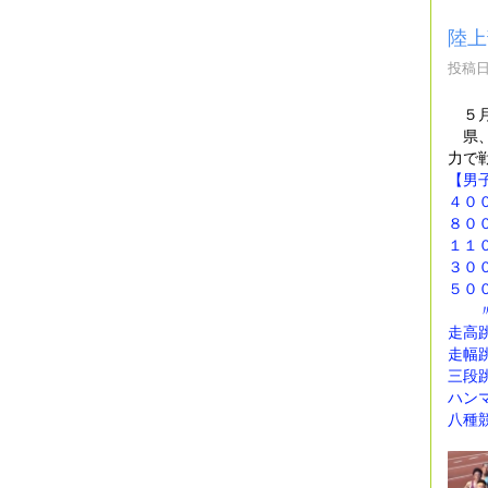
陸上
投稿日時
５月
県、
力で
【男
４０
８０
１１０
３０
５０
〃 
走高
走幅
三段
ハン
八種