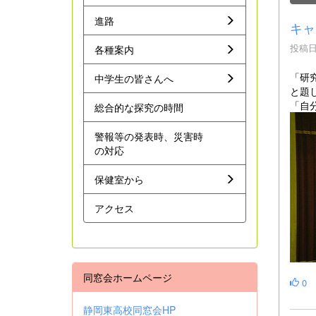
進路
キャ
投稿日時
各種案内
「研
中学生の皆さんへ
と題
「自
総合的な探究の時間
警報等の発表時、災害時
の対応
保健室から
アクセス
同窓会ホームページ
0
静岡東高校同窓会HP