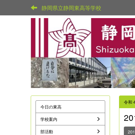
静岡県立静岡東高等学校
令和
今日の東高
2
学校案内
部活動
20