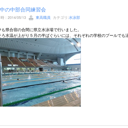
中の中部合同練習会
 : 2014/05/13
東高職員
カテゴリ:
水泳部
中も県合宿の合間に県立水泳場で行いました。
そろ水温が上がり５月の半ばぐらいには、それぞれの学校のプールでも