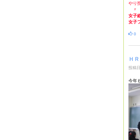
やり
〃 
女子
女子
0
ＨＲ
投稿日時
今年