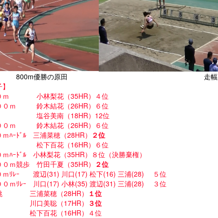
00m優勝の原田 走幅跳 優
子】
０ｍ 小林梨花（35HR）４位
００ｍ 鈴木結花（26HR）６位
塩谷美南（18HR）12位
００ｍ 鈴木結花（26HR）６位
ｍﾊｰﾄﾞﾙ 三浦菜穂（28HR）
２位
松下百花（16HR）６位
ｍﾊｰﾄﾞﾙ 小林梨花（35HR）８位（決勝棄権）
００ｍ競歩 竹田千夏（35HR）
２位
ｍﾘﾚｰ 渡辺(31) 川口(17) 松下(16) 三浦(28) ５位
０ｍﾘﾚｰ 川口(17) 小林(35) 渡辺(31) 三浦(28) ３位
跳 三浦菜穂（28HR）
１位
川口美聡（17HR）
３位
松下百花（16HR）４位