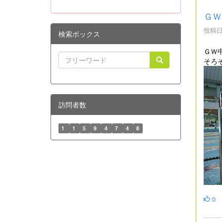
ＧＷ
投稿日時
検索ボックス
ＧＷ
そろ
訪問者数
1
1
5
9
4
7
4
8
0