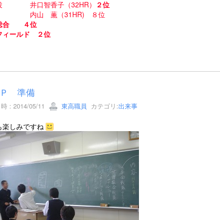
投 井口智香子（32HR）
２位
内山 薫（31HR) ８位
総合 ４位
フィールド ２位
Ｐ 準備
 : 2014/05/11
東高職員
カテゴリ:
出来事
も楽しみですね