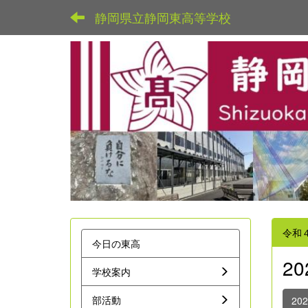
静岡県立静岡東高等学校
令和
今日の東高
2
学校案内
部活動
20