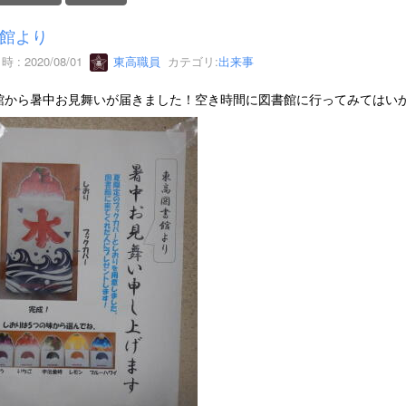
館より
 : 2020/08/01
東高職員
カテゴリ:
出来事
館から暑中お見舞いが届きました！空き時間に図書館に行ってみてはい