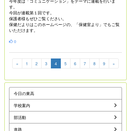
今年度は「コミュニケーション」をテーマに連載を行いま
す。
今回が連載第１回です。
保護者様もぜひご覧ください。
保健だよりはこのホームページの、「保健室より」でもご覧
いただけます。
0
«
1
2
3
4
5
6
7
8
9
»
今日の東高
学校案内
部活動
進路