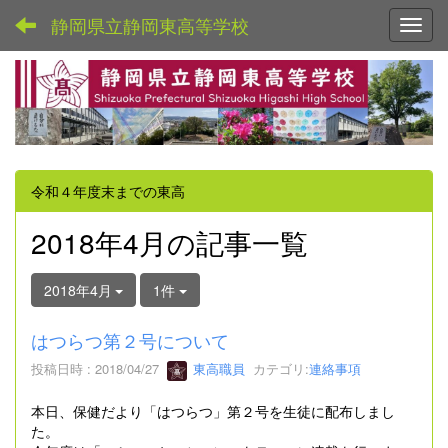
静岡県立静岡東高等学校
Toggl
令和４年度末までの東高
2018年4月の記事一覧
2018年4月
1件
はつらつ第２号について
投稿日時 : 2018/04/27
東高職員
カテゴリ:
連絡事項
本日、保健だより「はつらつ」第２号を生徒に配布しまし
た。