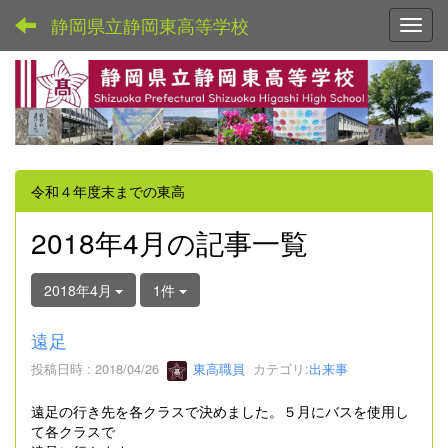
静岡県立静岡東高等学校
Toggl
令和４年度末までの東高
2018年4月の記事一覧
2018年4月
1件
遠足
投稿日時 : 2018/04/26
東高職員
カテゴリ:
出来事
遠足の行き先を各クラスで決めました。５月にバスを使用し
て各クラスで