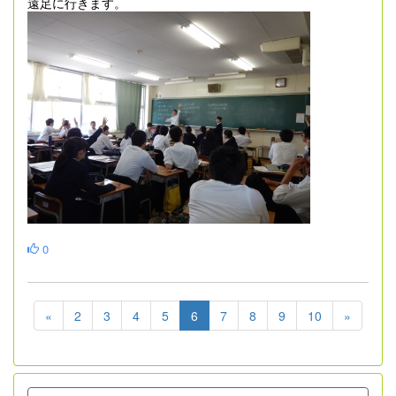
遠足に行きます。
0
«
2
3
4
5
6
7
8
9
10
»