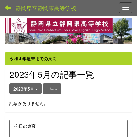
静岡県立静岡東高等学校
Toggl
令和４年度末までの東高
2023年5月の記事一覧
2023年5月
1件
記事がありません。
今日の東高