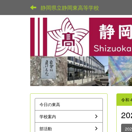
静岡県立静岡東高等学校
令和
今日の東高
2
学校案内
部活動
20