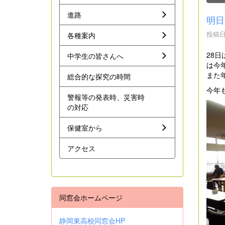
進路
明日
投稿日時
各種案内
28
中学生の皆さんへ
は今
また
総合的な探究の時間
今年
警報等の発表時、災害時
の対応
保健室から
アクセス
同窓会ホームページ
静岡東高校同窓会HP