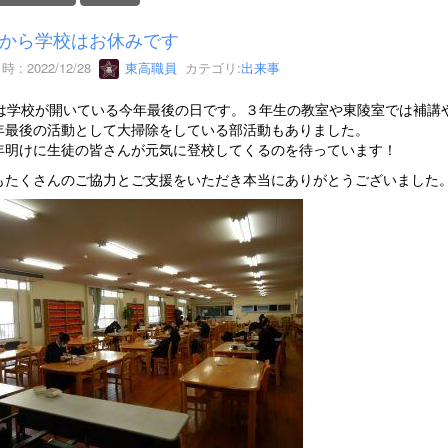
から学校はお休みです
 : 2022/12/28
東高職員
カテゴリ:
出来事
日は学校が開いている今年最後の日です。３年生の教室や東陵室では補講
年最後の活動として大掃除をしている部活動もありました。
年明けに生徒の皆さんが元気に登校してくるのを待っています！
もたくさんのご協力とご支援をいただき本当にありがとうございました