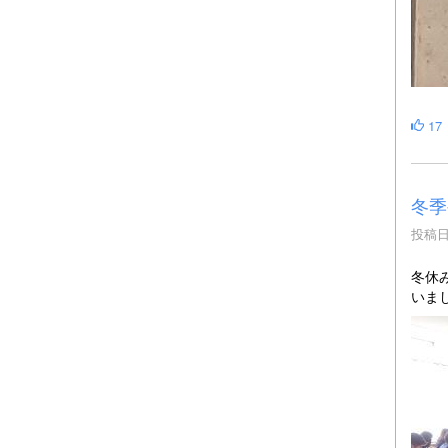
17
冬季
投稿日時
冬休
いま