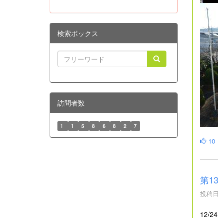
検索ボックス
訪問者数
1
1
5
8
6
8
2
7
10
第1
投稿日時
12