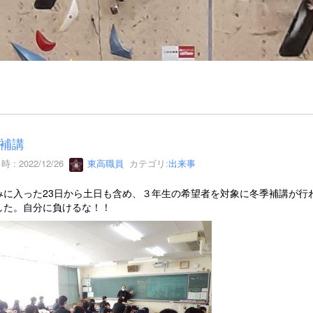
補講
 : 2022/12/26
東高職員
カテゴリ:
出来事
みに入った23日から土日も含め、３年生の希望者を対象に冬季補講が行
した。自分に負けるな！！