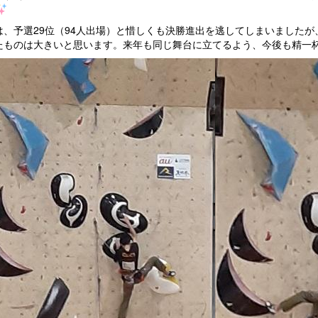
は、予選29位（94人出場）と惜しくも決勝進出を逃してしまいました
たものは大きいと思います。来年も同じ舞台に立てるよう、今後も精一