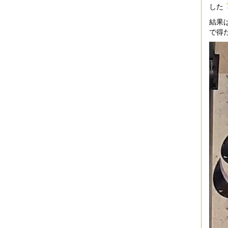
した
結果
で得