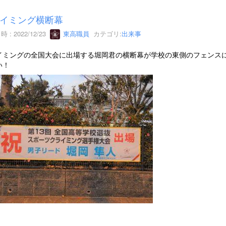
イミング横断幕
 : 2022/12/23
東高職員
カテゴリ:
出来事
イミングの全国大会に出場する堀岡君の横断幕が学校の東側のフェンス
い！