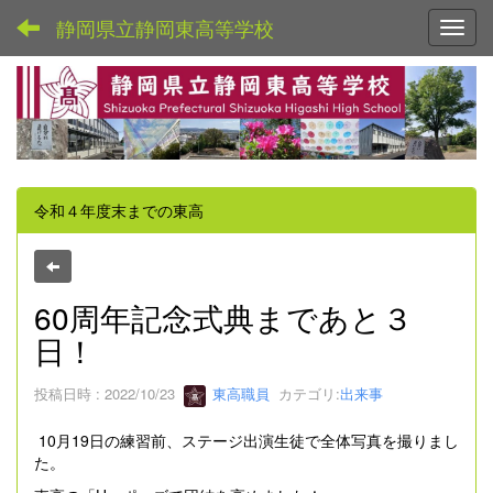
静岡県立静岡東高等学校
Toggl
令和４年度末までの東高
60周年記念式典まであと３
日！
投稿日時 : 2022/10/23
東高職員
カテゴリ:
出来事
10月19日の練習前、ステージ出演生徒で全体写真を撮りまし
た。