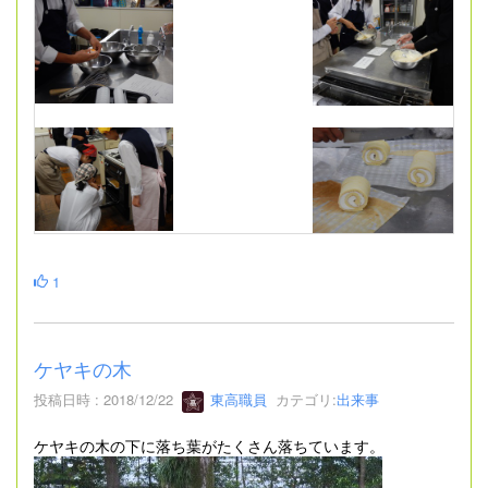
1
ケヤキの木
投稿日時 : 2018/12/22
東高職員
カテゴリ:
出来事
ケヤキの木の下に落ち葉がたくさん落ちています。