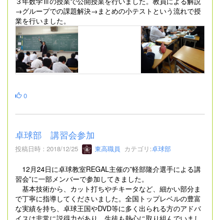
３年数学Ⅲの授業で公開授業を行いました。教員による解説
→グループでの課題解決→まとめの小テストという流れで授
業を行いました。
0
卓球部 講習会参加
投稿日時 : 2018/12/25
東高職員
カテゴリ:
卓球部
12月24日に卓球教室REGAL主催の”軽部隆介選手による講
習会”に一部メンバーで参加してきました。
基本技術から、カット打ちやチキータなど、細かい部分ま
で丁寧に指導してくださいました。全国トップレベルの豊富
な実績を持ち、
卓球王国やDVD等に多く出られる方のアドバ
イスは非常に説得力があり、生徒も熱心に取り組んでいまし