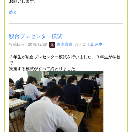
お願いします。
0
駿台プレセンター模試
投稿日時 : 2018/12/28
東高職員
カテゴリ:
出来事
３年生が駿台プレセンター模試を行いました。３年生が学校
で
実施する模試がすべて終わりました。