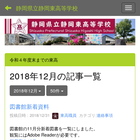
静岡県立静岡東高等学校
Toggl
令和４年度末までの東高
2018年12月の記事一覧
2018年12月
50件
図書館新着資料
投稿日時 : 2018/12/31
東高職員
カテゴリ:
連絡事項
図書館の11月分新着図書を一覧にしました。
観覧にはAdobe Readerが必要です。