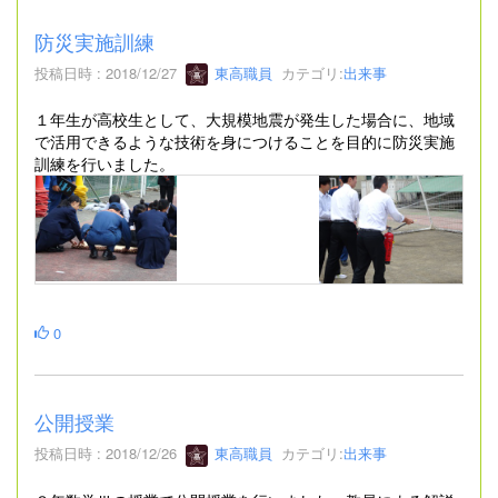
防災実施訓練
投稿日時 : 2018/12/27
東高職員
カテゴリ:
出来事
１年生が高校生として、大規模地震が発生した場合に、地域
で活用できるような技術を身につけることを目的に防災実施
訓練を行いました。
0
公開授業
投稿日時 : 2018/12/26
東高職員
カテゴリ:
出来事