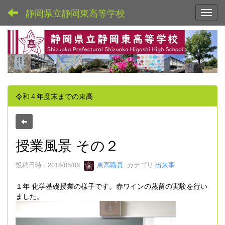
静岡県立静岡東高等学校
Toggl
令和４年度末までの東高
授業風景 その２
投稿日時 : 2018/05/08
東高職員
カテゴリ:
出来事
１年 化学基礎授業の様子です。赤ワインの蒸留の実験を行い
ました。