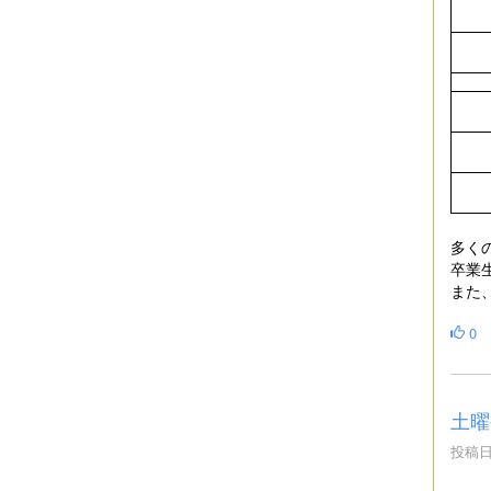
多く
卒業
また
0
土曜
投稿日時