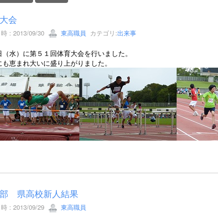
大会
 : 2013/09/30
東高職員
カテゴリ:
出来事
日（水）に第５１回体育大会を行いました。
にも恵まれ大いに盛り上がりました。
部 県高校新人結果
 : 2013/09/29
東高職員