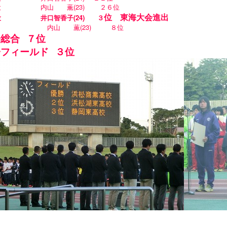
投 内山 薫(23) ２６位
位 東海大会進出
投 井口智香子(24) ３
 内山 薫(23) ８位
子総合
７位
子フィールド
３位