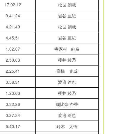
17.02.12
松世 朔哉
9.41.24
岩谷 亜紀
4.21.40
松世 朔哉
4.45.51
岩谷 亜紀
1.02.67
寺家村 純奈
2.50.03
櫻井 綾乃
2.25.41
高橋 克成
0.58.31
渡邉 達也
1.20.63
櫻井 綾乃
0.32.26
朝比奈 杏香
0.27.34
渡邉 達也
5.40.17
鈴木 太悟