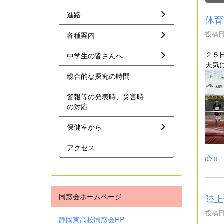
進路
体育
投稿日時
各種案内
２５
中学生の皆さんへ
天気
総合的な探究の時間
警報等の発表時、災害時
の対応
保健室から
アクセス
0
同窓会ホームページ
陸上
投稿日時
静岡東高校同窓会HP