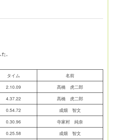
した。
タイム
名前
2.10.09
髙橋 虎二郎
4.37.22
髙橋 虎二郎
0.54.72
成畑 智文
0.30.96
寺家村 純奈
0.25.58
成畑 智文