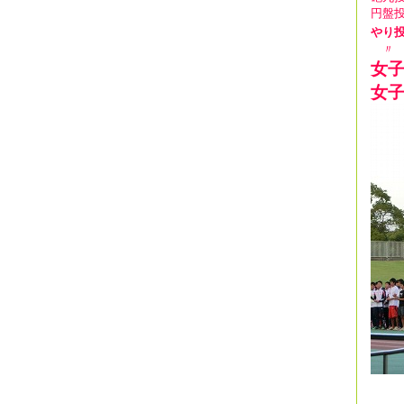
円盤
やり
〃
女
女