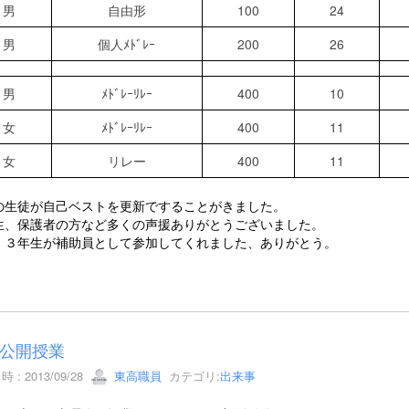
男
自由形
100
24
男
個人ﾒﾄﾞﾚｰ
200
26
男
ﾒﾄﾞﾚｰﾘﾚｰ
400
10
女
ﾒﾄﾞﾚｰﾘﾚｰ
400
11
女
リレー
400
11
の生徒が自己ベストを更新ですることがきました。
生、保護者の方など多くの声援ありがとうございました。
、３年生が補助員として参加してくれました、ありがとう。
公開授業
 : 2013/09/28
東高職員
カテゴリ:
出来事