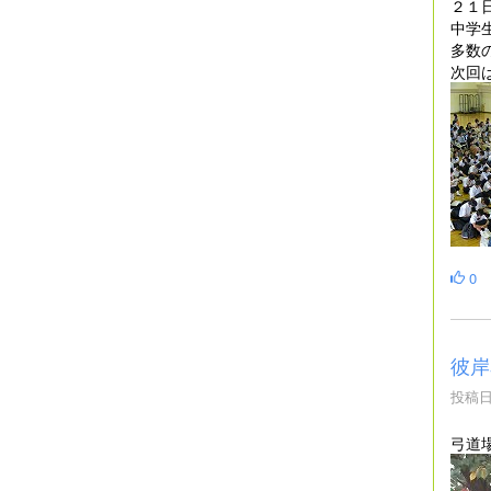
２１
中学
多数
次回
0
彼岸
投稿日時
弓道