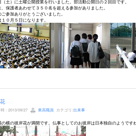
日（土）に土曜公開授業を行いました。部活動公開日の２回目です。
生、保護者あわせて３５０名を超える参加がありました。
のご参加ありがとうございました。
は１０月５日になります。
花
 : 2013/09/27
東高職員
カテゴリ:
出来事
場の横の彼岸花が満開です。仏事としてのお彼岸は日本独自のようです