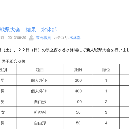
戦県大会 結果 水泳部
 : 2013/09/29
東高職員
カテゴリ:
水泳部
日（土）、２２日（日）の県立西ヶ谷水泳場にて新人戦県大会を行いま
 男子総合６位
性別
種目
距離
順位
男
個人ﾒﾄﾞﾚｰ
200
1
男
個人ﾒﾄﾞﾚｰ
400
1
男
自由形
100
2
女
ﾊﾞﾀﾌﾀｲ
50
3
男
自由形
50
4