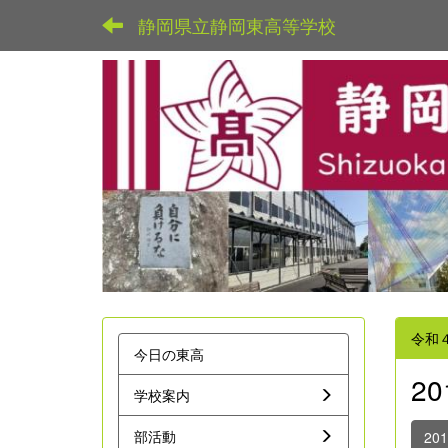
静岡県立静岡東高等学校
令和
今日の東高
2
学校案内
部活動
20