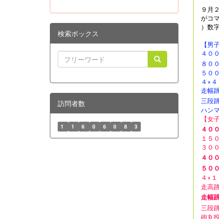
９月
がコ
）数字
検索ボックス
【男
４０
８０
５０
４×４
走幅
三段
訪問者数
ハン
【女
1
1
6
0
6
0
8
3
４０
１５
３０
４０
５０
４×１
走高
走幅
三段
砲丸