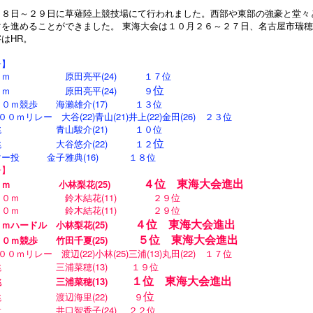
２８日～２９日に草薙陸上競技場にて行われました。西部や東部の強豪と堂々
マを進めることができました。 東海大会は１０月２６～２７日、名古屋市瑞穂
はHR。
子】
０ｍ 原田亮平(24) １７位
位
０ｍ 原田亮平(24) ９
００ｍ競歩 海瀨雄介(17) １３位
００ｍリレー 大谷(22)青山(21)井上(22)金田(26) ２３位
跳 青山駿介(21) １０位
位
跳 大谷悠介(22) １２
マー投 金子雅典(16) １８位
子】
４
位 東海大会進出
０ｍ 小林梨花(25)
００ｍ 鈴木結花(11) ２９位
００ｍ 鈴木結花(11) ２９位
４
位 東海大会進出
０ｍハードル 小林梨花(25)
５
位 東海大会進出
００ｍ競歩 竹田千夏(25)
００ｍリレー 渡辺(22)小林(25)三浦(13)丸田(22) １７位
跳 三浦菜穂(13) １９位
１位 東海大会進出
跳 三浦菜穂(13)
位
跳 渡辺海里(22) ９
投 井口智香子(24) ２２位