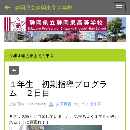
静岡県立静岡東高等学校
Toggl
令和４年度末までの東高
１年生 初期指導プログラ
ム ２日目
投稿日時 : 2012/06/28
東高職員
カテゴリ:
出来事
各クラス黙々と自習していました、気持ちよく１学期が終わ
れるように頑張れ！！