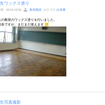
生ワックス塗り
 : 2014/10/30
東高職員
カテゴリ:
出来事
生の教室のワックス塗りを行いました。
校舎ですが、まだまだ使えます
生写真撮影