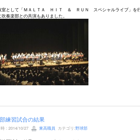
教室として「ＭＡＬＴＡ ＨＩＴ ＆ ＲＵＮ スペシャルライブ」を
に吹奏楽部との共演もありました。
部練習試合の結果
 : 2014/10/27
東高職員
カテゴリ:
野球部