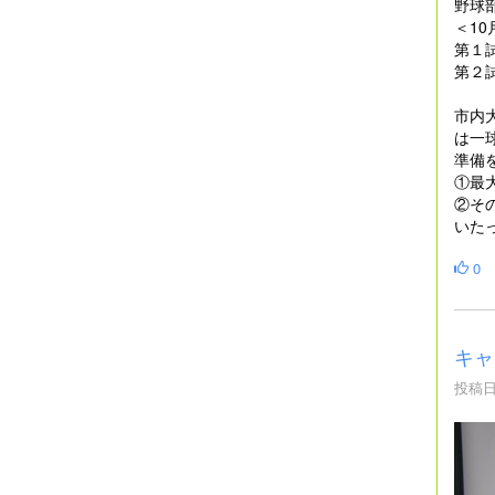
野球
＜1
第１
第２試
市内
は一
準備
①最
②そ
いた
0
キャ
投稿日時