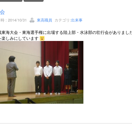
会
 : 2014/10/31
東高職員
カテゴリ:
出来事
戦東海大会・東海選手権に出場する陸上部・水泳部の壮行会がありまし
を楽しみにしています