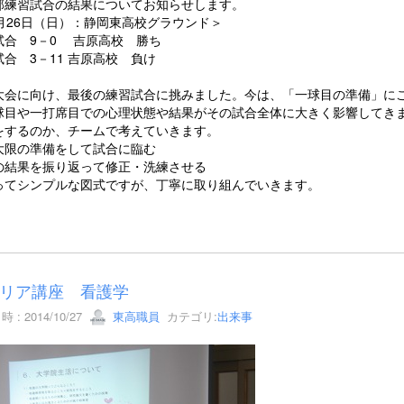
部練習試合の結果についてお知らせします。
0月26日（日）：静岡東高校グラウンド＞
試合 9－0 吉原高校 勝ち
合 3－11 吉原高校 負け
大会に向け、最後の練習試合に挑みました。今は、「一球目の準備」に
球目や一打席目での心理状態や結果がその試合全体に大きく影響してき
をするのか、チームで考えていきます。
大限の準備をして試合に臨む
の結果を振り返って修正・洗練させる
ってシンプルな図式ですが、丁寧に取り組んでいきます。
リア講座 看護学
 : 2014/10/27
東高職員
カテゴリ:
出来事