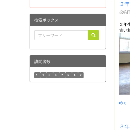
２年
投稿日時
検索ボックス
２年
古い
訪問者数
1
1
5
9
7
5
4
2
0
３年