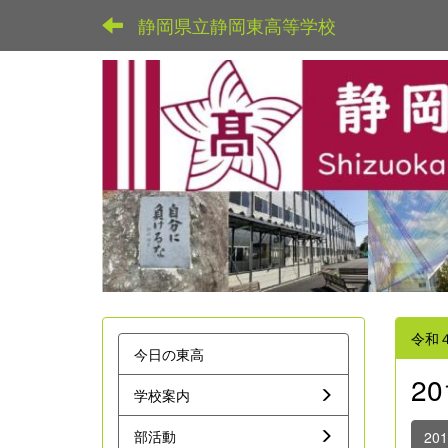
静岡県立静岡東高等学校
令和
今日の東高
2
学校案内
部活動
20