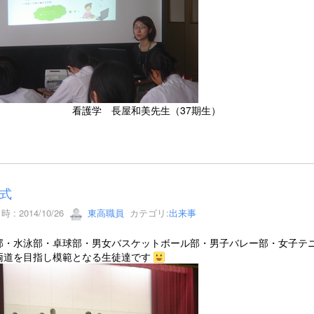
護学 長屋和美先生（37期生）
式
 : 2014/10/26
東高職員
カテゴリ:
出来事
部・水泳部・卓球部・男女バスケットボール部・男子バレー部・女子テ
両道を目指し模範となる生徒達です