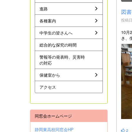
進路
図書
投稿日時
各種案内
10
中学生の皆さんへ
き、
総合的な探究の時間
警報等の発表時、災害時
の対応
保健室から
アクセス
同窓会ホームページ
静岡東高校同窓会HP
2