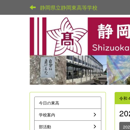
静岡県立静岡東高等学校
令和
今日の東高
2
学校案内
部活動
20