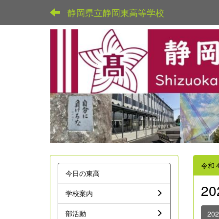
静岡県立静岡東高等学校
令和
今日の東高
2
学校案内
部活動
20