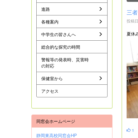
進路
三者
投稿日時
各種案内
夏休
中学生の皆さんへ
総合的な探究の時間
警報等の発表時、災害時
の対応
保健室から
アクセス
同窓会ホームページ
1
静岡東高校同窓会HP