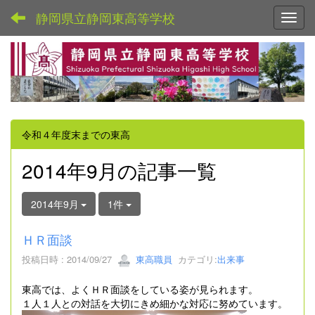
静岡県立静岡東高等学校
Toggl
令和４年度末までの東高
2014年9月の記事一覧
2014年9月
1件
ＨＲ面談
投稿日時 : 2014/09/27
東高職員
カテゴリ:
出来事
東高では、よくＨＲ面談をしている姿が見られます。
１人１人との対話を大切にきめ細かな対応に努めています。