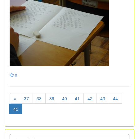
0
«
37
38
39
40
41
42
43
44
45