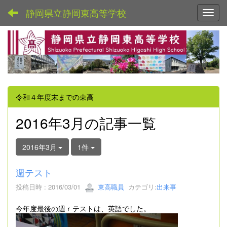
静岡県立静岡東高等学校
Toggl
令和４年度末までの東高
2016年3月の記事一覧
2016年3月
1件
週テスト
投稿日時 : 2016/03/01
東高職員
カテゴリ:
出来事
今年度最後の週ｒテストは、英語でした。