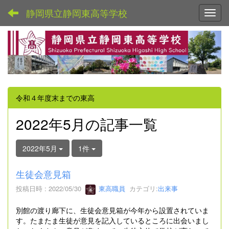
静岡県立静岡東高等学校
Toggl
令和４年度末までの東高
2022年5月の記事一覧
2022年5月
1件
生徒会意見箱
投稿日時 : 2022/05/30
東高職員
カテゴリ:
出来事
別館の渡り廊下に、生徒会意見箱が今年から設置されていま
す。たまたま生徒が意見を記入しているところに出会いまし