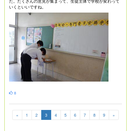
た。たくさんの意見が集まって、生徒主体で学校が変わって
いくといいですね。
8
«
1
2
3
4
5
6
7
8
9
»