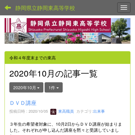
静岡県立静岡東高等学校
Toggl
令和４年度末までの東高
2020年10月の記事一覧
2020年10月
1件
ＤＶＤ講座
投稿日時 : 2020/10/05
東高職員
カテゴリ:
出来事
３年生の希望者対象に、10月2日からＤＶＤ講座が始まりま
した。それぞれが申し込んだ講座を黙々と受講していまし