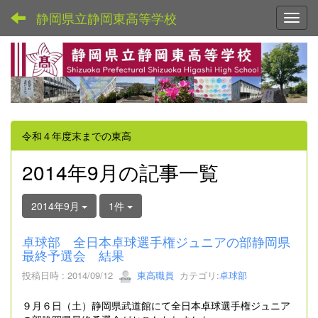
静岡県立静岡東高等学校
Toggl
令和４年度末までの東高
2014年9月の記事一覧
2014年9月
1件
卓球部 全日本卓球選手権ジュニアの部静岡県
最終予選会 結果
投稿日時 : 2014/09/12
東高職員
カテゴリ:
卓球部
９月６日（土）静岡県武道館にて全日本卓球選手権ジュニア