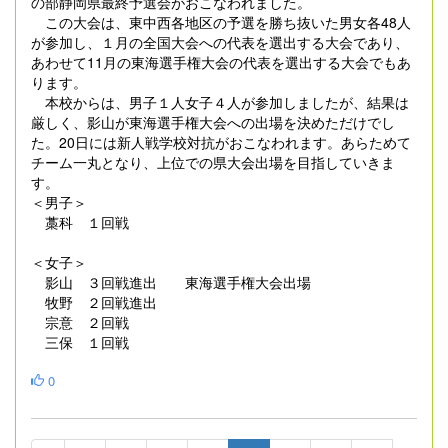
の部静岡県最終予選会がおこなわれました。
この大会は、東中西各地区の予選を勝ち抜いた男女各48人
が参加し、１月の全国大会への代表を選出する大会であり、
あわせて11月の東海選手権大会の代表を選出する大会でもあ
ります。
本校からは、男子１人女子４人が参加しましたが、結果は
厳しく、影山が東海選手権大会への出場を決めただけでし
た。20日には新人戦学校対抗がおこなわれます。あらためて
チーム一丸となり、上位での県大会出場を目指していきま
す。
＜男子＞
藁科 １回戦
＜女子＞
影山 ３回戦進出 東海選手権大会出場
牧野 ２回戦進出
宗意 ２回戦
三保 １回戦
0